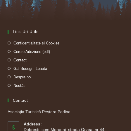
Link-Uri Utile
Opens
Confidentialitate și Cookies
in
Opens
Cerere Adeziune (pdf)
a
in
Opens
Contact
new
a
in
Opens
Gal Bucegi - Leaota
tab
new
a
in
Opens
Despre noi
tab
new
a
in
Opens
Noutăți
tab
new
a
in
tab
new
a
Contact
tab
new
Asociația Turistică Peștera Padina
tab
Address:
Dobrești, com Moroeni, strada Orzea, nr 44