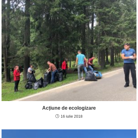
e
t
b
s
o
A
o
p
k
p
Acțiune de ecologizare
16 iulie 2018