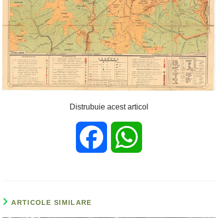
Distrubuie acest articol
F
W
a
h
c
a
ARTICOLE SIMILARE