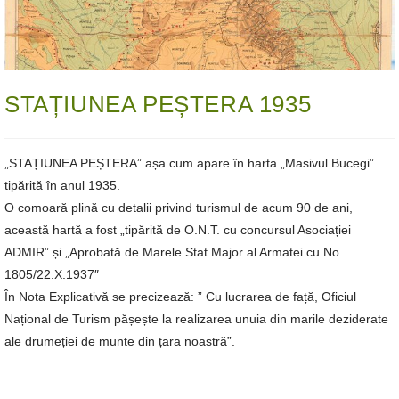
STAȚIUNEA PEȘTERA 1935
„STAȚIUNEA PEȘTERA” așa cum apare în harta „Masivul Bucegi”
tipărită în anul 1935.
O comoară plină cu detalii privind turismul de acum 90 de ani,
această hartă a fost „tipărită de O.N.T. cu concursul Asociației
ADMIR” și „Aprobată de Marele Stat Major al Armatei cu No.
1805/22.X.1937″
În Nota Explicativă se precizează: ” Cu lucrarea de față, Oficiul
Național de Turism pășește la realizarea unuia din marile deziderate
ale drumeției de munte din țara noastră”.