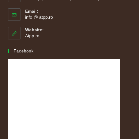
Email:
Opens
info @ atpp.ro
in
your
Website:
application
Atpp.ro
Facebook