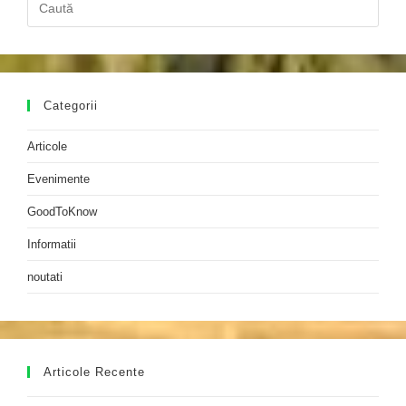
Pres
Esc
to
clos
the
Categorii
sear
pane
Articole
Evenimente
GoodToKnow
Informatii
noutati
Articole Recente